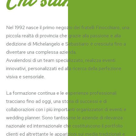
Chi siamo
Nel 1992 nasce il primo negozio dei fratelli Finocchiaro, una
piccola realtà di provincia che grazie alla passione e alla
dedizione di Michelangelo e Sebastiano é cresciuta fino a
diventare una complessa azienda.
Avvalendosi di un team specializzato, realizza eventi
innovativi, personalizzati ed alla ricerca della perfezione
visiva e sensoriale.
La formazione continua e le esperienze professionali
tracciano fino ad oggi, una storia di successi e di
collaborazioni con i più importanti organizzatori di eventi e
wedding planner. Sono tantissime le aziende di rilevanza
nazionale ed internazionale che costituiscono il portfolio
clienti ed altrettante le apparizioni sui media tradizionali e