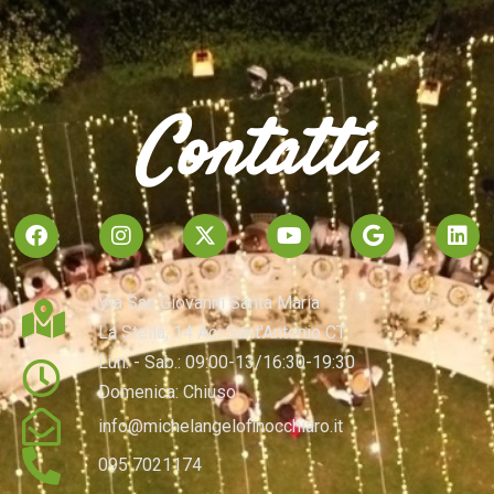
Contatti
Via San Giovanni Santa Maria
La Stella, 14 Aci Sant'Antonio CT
Lun. - Sab.: 09:00-13/16:30-19:30
Domenica: Chiuso
info@michelangelofinocchiaro.it
095 7021174